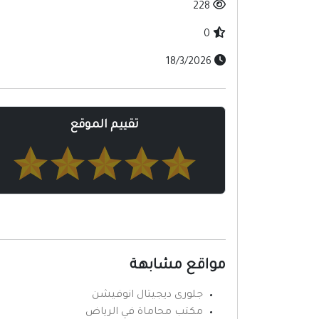
228
0
18/3/2026
تقييم الموقع
مواقع مشابهة
جلورى ديجيتال انوفيشن
مكتب محاماة في الرياض