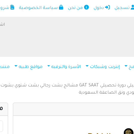
تسجيل
دخول
من نحن
سياسة الخصوصية
شروط 
الرئيسية
أضف موقعك
اشت
اتصل بنا
تسجيل
دخول
مج
إنترنت وشبكات
الأسرة والترفيه
مواقع طبيه
منتدي
من نحن
سياسة الخصوصية
يلي
دورة تحصيلي
SAAT
GAT
مشالح
بشت رجالي
بشت شتوي
بشوت
شروط الاستخدام
ودي
ونق الصاعقة السعودية
مواقع إسلامية
م
مواقع إخباريه
كمبيوتر وبرامج