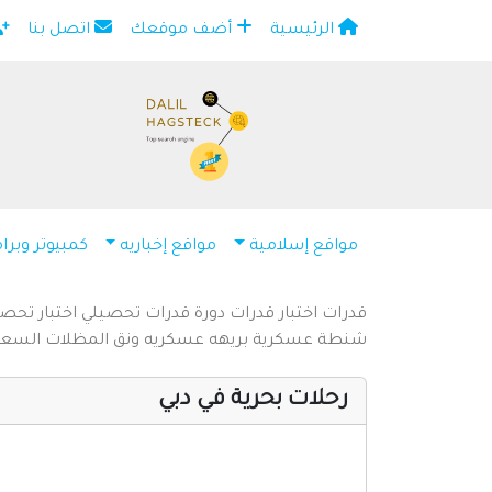
الرئيسية
أضف موقعك
اتصل بنا
×
مواقع إسلامية
مواقع إخباريه
كمبيوتر وبرا
قدرات
اختبار قدرات
دورة قدرات
تحصيلي
اختبار تحص
شنطة عسكرية
بريهه عسكريه
ونق المظلات السع
رحلات بحرية في دبي