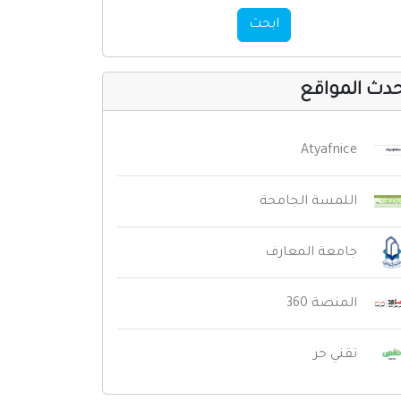
ابحث
دث المواقع
Atyafnice
اللمسة الجامحة
جامعة المعارف
المنصة 360
تقني حر