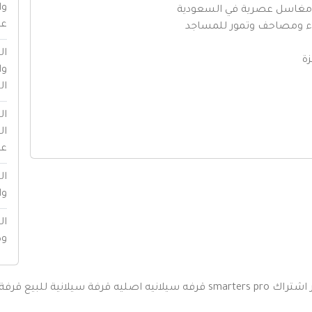
وا
ذ مغاسل عصرية في السعودية
عا
ء ومصاحف وتمور للمساجد
ال
زة
وا
ال
ال
ال
عا
ال
وا
ال
ود
اشتراك smarters pro
قرفه سيلانيه اصليه
قرفة سيلانية للبيع
قرفة 