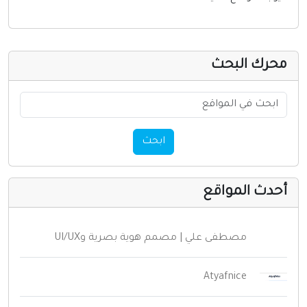
إنترنت وشبكات
الأسرة والترفيه
مواقع طبيه
حرك البحث
منتديات
أخرى ومنوعه
ابحث
حدث المواقع
مصطفى علي | مصمم هوية بصرية وUI/UX
Atyafnice