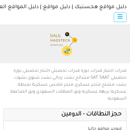
ل مواقع هجستيك | دليل مواقع | دليل المواقع العربية
×
الرئيسية
أضف موقعك
اتصل بنا
تسجيل
دخول
من نحن
ات
اختبار قدرات
دورة قدرات
تحصيلي
اختبار تحصيلي
دورة
سياسة الخصوصية
يلي
SAAT
GAT
مشالح
بشت رجالي
بشت شتوي
بشوت
ت
مشلح
متجر عسكري
متجر ملابس عسكرية
شنطة
شروط الاستخدام
رية
بريهه عسكريه
ونق المظلات السعودي
ونق الصاعقة
عودية
مواقع إسلامية
مواقع إخباريه
جز النطاقات - الدومين
كمبيوتر وبرامج
ايوجد مواقع حاليا