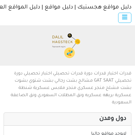
ل مواقع هجستيك | دليل مواقع | دليل المواقع العربية
×
الرئيسية
أضف موقعك
اتصل بنا
تسجيل
دخول
من نحن
ات
اختبار قدرات
دورة قدرات
تحصيلي
اختبار تحصيلي
دورة
سياسة الخصوصية
يلي
SAAT
GAT
مشالح
بشت رجالي
بشت شتوي
بشوت
ت
مشلح
متجر عسكري
متجر ملابس عسكرية
شنطة
شروط الاستخدام
رية
بريهه عسكريه
ونق المظلات السعودي
ونق الصاعقة
عودية
مواقع إسلامية
مواقع إخباريه
ول ومدن
كمبيوتر وبرامج
ايوجد مواقع حاليا