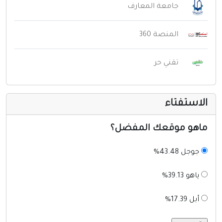
جامعة المعارف
المنصة 360
تقني حر
لاستفتاء
اهو موقعك المفضل؟
جوجل 43.48%
ياهو 39.13%
أبل 17.39%