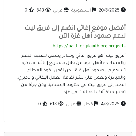
20/8/2025
السعودية
عربي
843
0
فضل موقع إغاثي انضم إلى فريق ليث
دعم صمود أهل غزة الآن
https://laaith.org/laaith-org-project
فريق ليث" هو فريق إغاثي ومبادر يسعى لتقديم الدعم
المساعدة لأهل غزة، من خلال مشاريع إغاثية مبتكرة
سهم في صمود أهل غزة. نحن نؤمن بقوة العطاء
المبادرة ونعمل على نشر ثقافة العمل الإغاثي والخيري.
نضم إلى فريق ليث في جهودنا الإنسانية وكن جزءًا من
غيير حياة آلاف العائلات في غزة.
4/8/2025
قطر
عربي
618
0