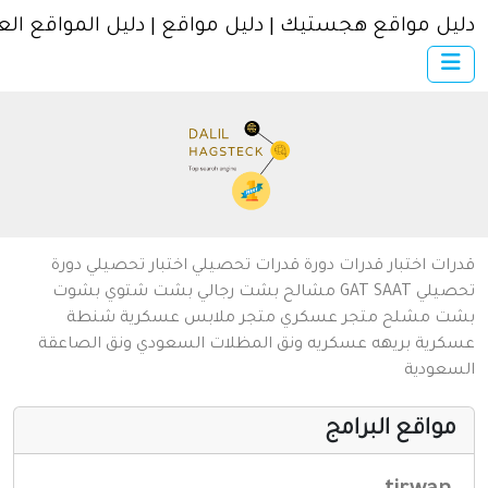
ل مواقع هجستيك | دليل مواقع | دليل المواقع العربية
×
الرئيسية
أضف موقعك
اتصل بنا
تسجيل
دخول
من نحن
ات
اختبار قدرات
دورة قدرات
تحصيلي
اختبار تحصيلي
دورة
سياسة الخصوصية
يلي
SAAT
GAT
مشالح
بشت رجالي
بشت شتوي
بشوت
ت
مشلح
متجر عسكري
متجر ملابس عسكرية
شنطة
شروط الاستخدام
رية
بريهه عسكريه
ونق المظلات السعودي
ونق الصاعقة
عودية
مواقع إسلامية
مواقع إخباريه
واقع البرامج
كمبيوتر وبرامج