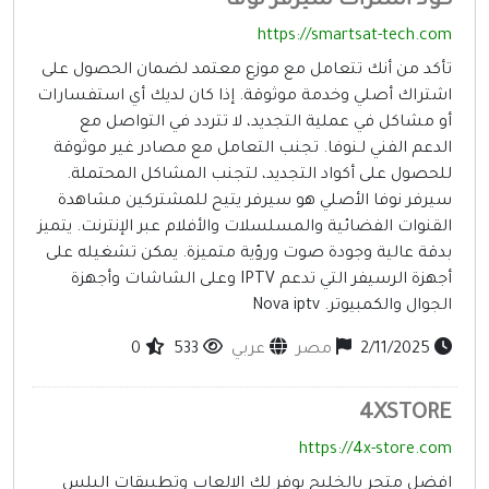
ود اشتراك سيرفر نوفا
https://smartsat-tech.co
أكد من أنك تتعامل مع موزع معتمد لضمان الحصول على
شتراك أصلي وخدمة موثوقة. إذا كان لديك أي استفسارات
و مشاكل في عملية التجديد، لا تتردد في التواصل مع
لدعم الفني لـنوفا. تجنب التعامل مع مصادر غير موثوقة
لحصول على أكواد التجديد، لتجنب المشاكل المحتملة.
يرفر نوفا الأصلي هو سيرفر يتيح للمشتركين مشاهدة
لقنوات الفضائية والمسلسلات والأفلام عبر الإنترنت. يتميز
دقة عالية وجودة صوت ورؤية متميزة. يمكن تشغيله على
أجهزة الرسيفر التي تدعم IPTV وعلى الشاشات وأجهزة
لجوال والكمبيوتر. Nova iptv
2/11/2025
مصر
عربي
533
0
4XSTOR
https://4x-store.co
فضل متجر بالخليج يوفر لك الالعاب وتطبيقات البلس