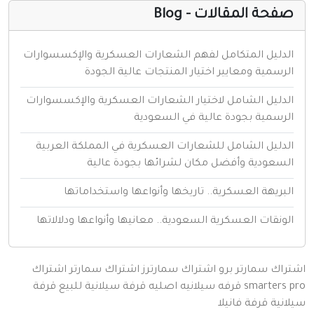
فحة المقالات - Blog
لدليل المتكامل لفهم الشعارات العسكرية والإكسسوارات
لرسمية ومعايير اختيار المنتجات عالية الجودة
لدليل الشامل لاختيار الشعارات العسكرية والإكسسوارات
لرسمية بجودة عالية في السعودية
لدليل الشامل للشعارات العسكرية في المملكة العربية
لسعودية وأفضل مكان لشرائها بجودة عالية
لبريهة العسكرية.. تاريخها وأنواعها واستخداماتها
لونقات العسكرية السعودية.. معانيها وأنواعها ودلالاتها
اك سمارتر برو
اشتراك سمارترز
اشتراك سمارتر
اشتراك
smarters
قرفه سيلانيه اصليه
قرفة سيلانية للبيع
قرفة
نية
قرفة
فانيلا