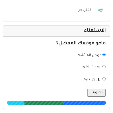
تقني حر
لاستفتاء
اهو موقعك المفضل؟
جوجل 43.48%
ياهو 39.13%
أبل 17.39%