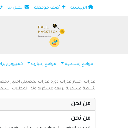
الرئيسية
أضف موقعك
اتصل بنا
×
مواقع إسلامية
مواقع إخباريه
كمبيوتر وبرا
قدرات
اختبار قدرات
دورة قدرات
تحصيلي
اختبار تحص
شنطة عسكرية
بريهه عسكريه
ونق المظلات السع
من نحن
من نحن