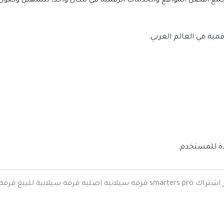
ع أفضل المواقع والخدمات الرقمية في مكان واحد، لتسهيل وصول ا
إنترنت وشبكات
الأسرة والترفيه
قمية في العالم العربي.
مواقع طبيه
منتديات
أخرى ومنوعه
ئدة للمستخدم.
اشتراك smarters pro
قرفه سيلانيه اصليه
قرفة سيلانية للبيع
قرفة 