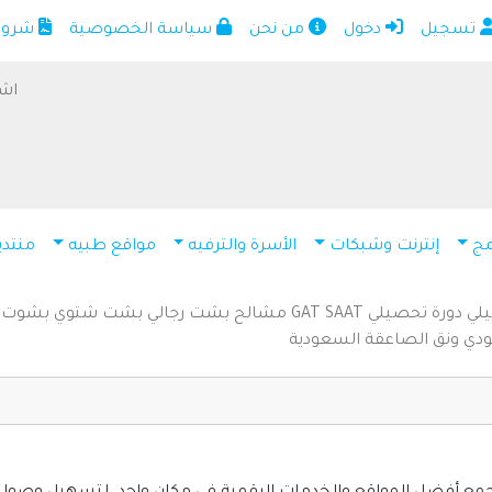
تسجيل
دخول
من نحن
سياسة الخصوصية
شروط 
الرئيسية
أضف موقعك
اشت
اتصل بنا
تسجيل
دخول
مج
إنترنت وشبكات
الأسرة والترفيه
مواقع طبيه
منتدي
من نحن
سياسة الخصوصية
يلي
دورة تحصيلي
SAAT
GAT
مشالح
بشت رجالي
بشت شتوي
بشوت
شروط الاستخدام
ودي
ونق الصاعقة السعودية
مواقع إسلامية
مواقع إخباريه
كمبيوتر وبرامج