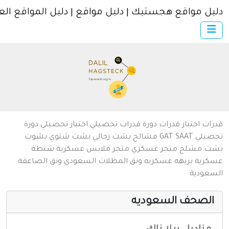
ل مواقع هجستيك | دليل مواقع | دليل المواقع العربية
×
الرئيسية
أضف موقعك
اتصل بنا
تسجيل
دخول
من نحن
ات
اختبار قدرات
دورة قدرات
تحصيلي
اختبار تحصيلي
دورة
سياسة الخصوصية
يلي
SAAT
GAT
مشالح
بشت رجالي
بشت شتوي
بشوت
ت
مشلح
متجر عسكري
متجر ملابس عسكرية
شنطة
شروط الاستخدام
رية
بريهه عسكريه
ونق المظلات السعودي
ونق الصاعقة
عودية
مواقع إسلامية
مواقع إخباريه
لصحف السعوديه
كمبيوتر وبرامج