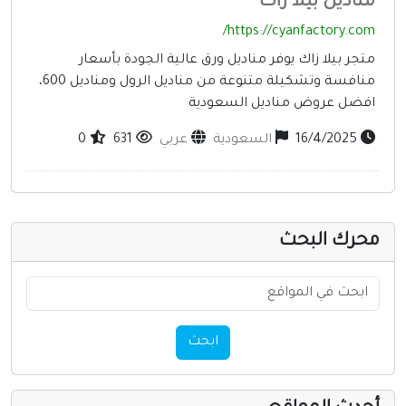
ناديل بيلا زاك
إنترنت وشبكات
https://cyanfactory.com
الأسرة والترفيه
تجر بيلا زاك يوفر مناديل ورق عالية الجودة بأسعار
مواقع طبيه
منافسة وتشكيلة متنوعة من مناديل الرول ومناديل 600،
فضل عروض مناديل السعودية
منتديات
16/4/2025
السعودية
عربي
631
0
أخرى ومنوعه
حرك البحث
ابحث