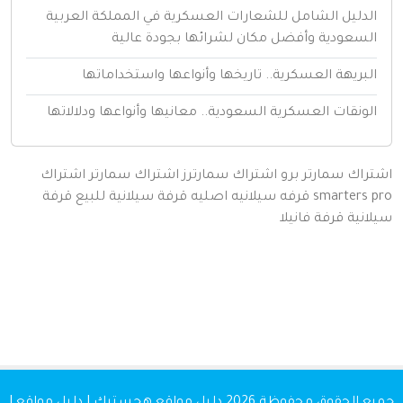
لدليل الشامل للشعارات العسكرية في المملكة العربية
لسعودية وأفضل مكان لشرائها بجودة عالية
لبريهة العسكرية.. تاريخها وأنواعها واستخداماتها
لونقات العسكرية السعودية.. معانيها وأنواعها ودلالاتها
اك سمارتر برو
اشتراك سمارترز
اشتراك سمارتر
اشتراك
smarters
قرفه سيلانيه اصليه
قرفة سيلانية للبيع
قرفة
نية
قرفة
فانيلا
 الحقوق محفوظة 2026
دليل مواقع هجستيك | دليل مواقع |