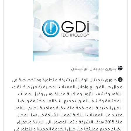
إنترنت وشبكات
الأسرة والترفيه
مواقع طبيه
منتديات
أخرى ومنوعه
جلورى ديجيتال انوفيشن
جلورى ديجيتال انوفيشن شركة متطورة ومتخصصة فى
جال صيانة وبيع واحلال المعدات المصرفية من ماكينة عد
لنقود وكشف التزوير وماكينة عد الفلوس وفرز العملات
لمختلفة وكشف المزور بجميع اشكاله المختلفة وايضا
لخزن الحديدية المصفحة والفندقية وماكينة تحزيم النقود
غيره من المعدات البنكية تعمل الشركة فى هذا المجال
منذ 2015 هدف الشركة دائما الوصول الى الريادة وتحقيق
رضاء جميع عملائها من خلال الخدمة المميزة والتطور فى