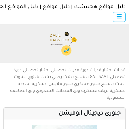
ل مواقع هجستيك | دليل مواقع | دليل المواقع العربية
×
الرئيسية
أضف موقعك
اتصل بنا
تسجيل
دخول
من نحن
ات
اختبار قدرات
دورة قدرات
تحصيلي
اختبار تحصيلي
دورة
سياسة الخصوصية
يلي
SAAT
GAT
مشالح
بشت رجالي
بشت شتوي
بشوت
ت
مشلح
متجر عسكري
متجر ملابس عسكرية
شنطة
شروط الاستخدام
رية
بريهه عسكريه
ونق المظلات السعودي
ونق الصاعقة
عودية
مواقع إسلامية
مواقع إخباريه
لورى ديجيتال انوفيشن
كمبيوتر وبرامج