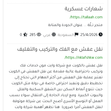
عارات عسكرية
https://tallaah.com
تجر تــلُة ... عنوان الجودة والمتانة
25/4/2026
السعودية
عربي
285
0
قل عفش مع الفك والتركيب والتغليف
https://nklafshkw.com
قل عفش بالكويت مع شركة وايت مون خدمات فك
تركيب باحترافية عالية مقدمة عن نقل العفش في الكويت
عتبر عملية نقل العفش من أكثر المهام التي تحتاج إلى
خطيط دقيق وتنفيذ احترافي خاصة في دولة مثل الكويت
يث تتنوع أنماط السكن بين الشقق السكنية والفلل
البيوت الكبيرة. ومع ازدياد الحاجة إلى الانتقال سواء بسبب
لعمل أو التوسع الأسري أصبح البحث عن شركة موثوقة
نقل العفش أمرا ضروريا. هنا تظهر أهمية شركة وايت