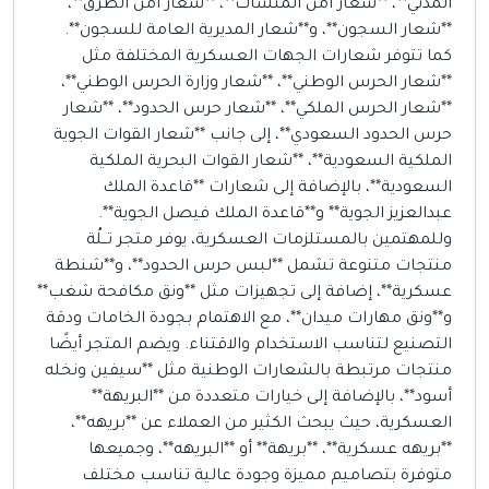
لمدني**، **شعار أمن المنشآت**، **شعار أمن الطرق**،
*شعار السجون**، و**شعار المديرية العامة للسجون**.
ما تتوفر شعارات الجهات العسكرية المختلفة مثل
*شعار الحرس الوطني**، **شعار وزارة الحرس الوطني**،
*شعار الحرس الملكي**، **شعار حرس الحدود**، **شعار
رس الحدود السعودي**، إلى جانب **شعار القوات الجوية
لملكية السعودية**، **شعار القوات البحرية الملكية
لسعودية**، بالإضافة إلى شعارات **قاعدة الملك
بدالعزيز الجوية** و**قاعدة الملك فيصل الجوية**.
للمهتمين بالمستلزمات العسكرية، يوفر متجر تــلُة
نتجات متنوعة تشمل **لبس حرس الحدود**، و**شنطة
سكرية**، إضافة إلى تجهيزات مثل **ونق مكافحة شغب**
**ونق مهارات ميدان**، مع الاهتمام بجودة الخامات ودقة
لتصنيع لتناسب الاستخدام والاقتناء. ويضم المتجر أيضًا
نتجات مرتبطة بالشعارات الوطنية مثل **سيفين ونخله
سود**، بالإضافة إلى خيارات متعددة من **البريهة**
لعسكرية، حيث يبحث الكثير من العملاء عن **بريهه**،
*بريهه عسكرية**، **بريهة** أو **البريهه**، وجميعها
توفرة بتصاميم مميزة وجودة عالية تناسب مختلف