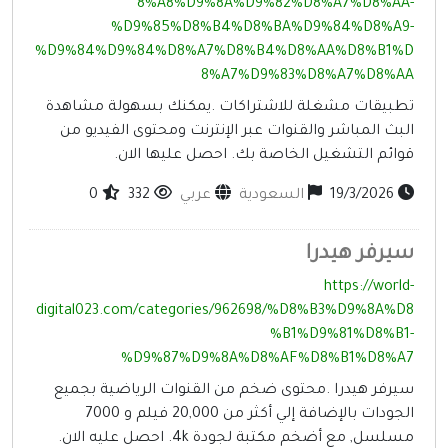
8%A8%D9%8A%D9%82%D8%A7%D8%AA
%D9%85%D8%B4%D8%BA%D9%84%D8%A9
%D9%84%D9%84%D8%A7%D8%B4%D8%AA%D8%B1%
8%A7%D9%83%D8%A7%D8%A
طبيقات مشغلة للاشتراكات .يمكنك بسهولة مشاهدة
لبث المباشر والقنوات عبر الإنترنت ومحتوى الفيديو من
وائم التشغيل الخاصة بك. احصل عليها الان.
19/3/2026
السعودية
عربي
332
0
يرفر هيدرا
https://world
digital023.com/categories/962698/%D8%B3%D9%8A%D
%B1%D9%81%D8%B1
%D9%87%D9%8A%D8%AF%D8%B1%D8%A
يرفر هيدرا .محتوى ضخم من القنوات الرياضية بجميع
الجودات بالإضافة إلي أكثر من 20,000 فيلم و 7000
سلسل, مع أضخم مكتبة لجودة 4k. احصل عليه الان.