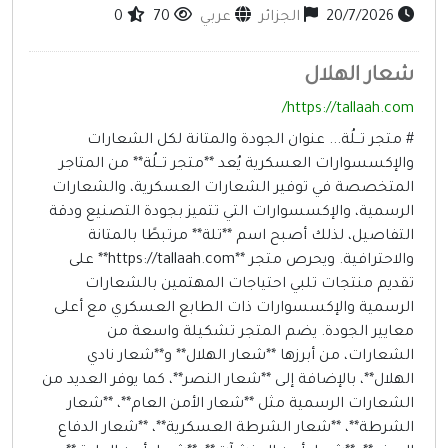
20/7/2026
الجزائر
عربي
70
0
عار الهلال
https://tallaah.com
 متجر تــلُة... عنوان الجودة والمتانة لكل الشعارات
الإكسسوارات العسكرية يُعد **متجر تــلُة** من المتاجر
لمتخصصة في توفير الشعارات العسكرية، والشعارات
لرسمية، والإكسسوارات التي تتميز بجودة التصنيع ودقة
لتفاصيل، لذلك أصبح اسم **تلة** مرتبطًا بالمتانة
والاحترافية. ويحرص متجر **https://tallaah.com** على
قديم منتجات تلبي احتياجات المهتمين بالشعارات
لرسمية والإكسسوارات ذات الطابع العسكري مع أعلى
عايير الجودة. يضم المتجر تشكيلة واسعة من
لشعارات، من أبرزها **شعار الهلال** و**شعار نادي
لهلال**، بالإضافة إلى **شعار النصر**، كما يوفر العديد من
لشعارات الرسمية مثل **شعار الأمن العام**، **شعار
لشرطة**، **شعار الشرطة العسكرية**، **شعار الدفاع