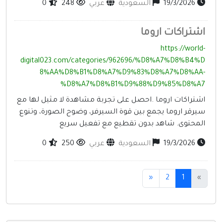
19/3/2026
السعودية
عربي
248
0
شتراكات اروما
https://world
digital023.com/categories/962696/%D8%A7%D8%B4%
8%AA%D8%B1%D8%A7%D9%83%D8%A7%D8%AA
%D8%A7%D8%B1%D9%88%D9%85%D8%A
شتراكات اروما .احصل على تجربة مشاهدة لا مثيل لها مع
يرقر اروما يجمع بين قوة السيرفر، وضوح الصورة، وتنوع
لمحتوى. شاهد بدون تقطيع مع تفعيل سريع
19/3/2026
السعودية
عربي
250
0
(current)
«
2
1
»