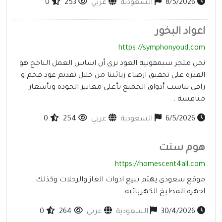
8/5/2026
السعودية
عربي
253
0
عواد البخور
https://symphonyoud.co
حن متجر سيمفونية العود نرى أن اساس العمل الناجح هو
لقدرة على تحقيق ارضاء زبائننا من خلال تقديم عود فخم و
اقي يناسب أذواق الجميع بأعلى معايير الجودة وبأسعار
نافسة .
6/5/2026
السعودية
عربي
254
0
وم سنت
https://homescent4all.co
وقع سعودي يهتم ببيع ادوات الغاز والرحلات وكذلك
جهزه المطبخ الكهربائيه
30/4/2026
السعودية
عربي
264
0