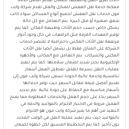
حدث طرق النقل والتغليف لضمان تقديم أفضل خدمة
مكنة خدمة نقل العفش للمنازل والفلل تقدم شركة وايت
ون خدمات نقل العفش لجميع أنواع المساكن سواء كانت
قق صغيرة أو فلل كبيرة. يتم التعامل مع كل حالة
شكل خاص حسب حجم الأثاث وطبيعة المكان. كما يتم
وفير المعدات اللازمة مثل الرافعات في حال وجود أدوار
رتفعة نقل الأثاث المكتبي باحترافية لا تقتصر خدمات
لشركة على المنازل فقط بل تشمل أيضا نقل الأثاث
لمكتبي والشركات. يتم التعامل مع المكاتب والأجهزة
لإلكترونية بحذر شديد لضمان سلامتها. كما يتم تنفيذ
مليات النقل بسرعة لتقليل تعطيل العمل أسعار
نافسية وخدمة عالية الجودة تسعى شركة وايت مون إلى
قديم أفضل قيمة مقابل السعر حيث توفر خدماتها
أسعار مناسبة مع الحفاظ على جودة عالية. يتم تحديد
لسعر بناء على حجم العمل والخدمات المطلوبة مما يمنح
لعميل مرونة في الاختيار الالتزام بالمواعيد والدقة في
لتنفيذ من أهم ما يميز شركة وايت مون هو الالتزام
المواعيد حيث يتم تنفيذ عملية النقل في الوقت المحدد
ون تأخير. كما يتم التخطيط المسبق لكل خطوة لضمان