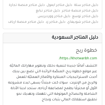
إنترنت وشبكات
ليل متاجر سلة
دليل متاجر ايمول
دليل متاجر منصة تجارة
ليل متاجر منصة متاجر
دليل متاجر تبايع
الأسرة والترفيه
ليل متاجر توسع
دليل متاجر ووردبريس
مواقع طبيه
ليل متاجر شوبيفاي
دليل متاجر زد
دليل متاجر منصة ارياف
منتديات
ليل المتاجر السعودية
أخرى ومنوعه
طوة ربح
https://khotwaribh.com
كتشف آفاقًا جديدة لتنمية دخلك وتطوير مهاراتك الماليّة
بر موقع خطوة ربح، المنصّة الرائدة التي تضع بين يديك
حدث الاستراتيجيات المبتكرة والأفكار العمليّة للعمل
الربح من الإنترنت. سواء كنت مبتدئًا يسعى لبدء مشروعه
لأول أو محترفًا يطمح لمضاعفة أرباحه، ستجد لدينا الأدلة
لشاملة والنصائح الموثوقة التي تلهمك وتهديك نحو
حقيق استقلالك المالي بثبات ونجاح.