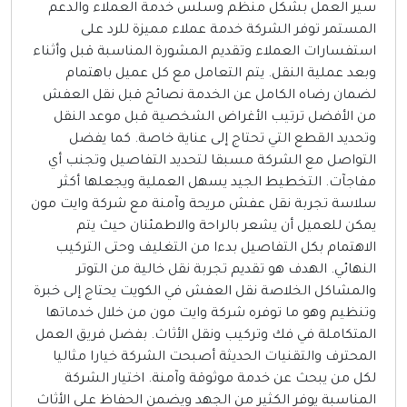
ير العمل بشكل منظم وسلس خدمة العملاء والدعم
لمستمر توفر الشركة خدمة عملاء مميزة للرد على
ستفسارات العملاء وتقديم المشورة المناسبة قبل وأثناء
بعد عملية النقل. يتم التعامل مع كل عميل باهتمام
ضمان رضاه الكامل عن الخدمة نصائح قبل نقل العفش
ن الأفضل ترتيب الأغراض الشخصية قبل موعد النقل
تحديد القطع التي تحتاج إلى عناية خاصة. كما يفضل
لتواصل مع الشركة مسبقا لتحديد التفاصيل وتجنب أي
فاجآت. التخطيط الجيد يسهل العملية ويجعلها أكثر
لاسة تجربة نقل عفش مريحة وآمنة مع شركة وايت مون
مكن للعميل أن يشعر بالراحة والاطمئنان حيث يتم
لاهتمام بكل التفاصيل بدءا من التغليف وحتى التركيب
لنهائي. الهدف هو تقديم تجربة نقل خالية من التوتر
المشاكل الخلاصة نقل العفش في الكويت يحتاج إلى خبرة
تنظيم وهو ما توفره شركة وايت مون من خلال خدماتها
لمتكاملة في فك وتركيب ونقل الأثاث. بفضل فريق العمل
لمحترف والتقنيات الحديثة أصبحت الشركة خيارا مثاليا
كل من يبحث عن خدمة موثوقة وآمنة. اختيار الشركة
لمناسبة يوفر الكثير من الجهد ويضمن الحفاظ على الأثاث