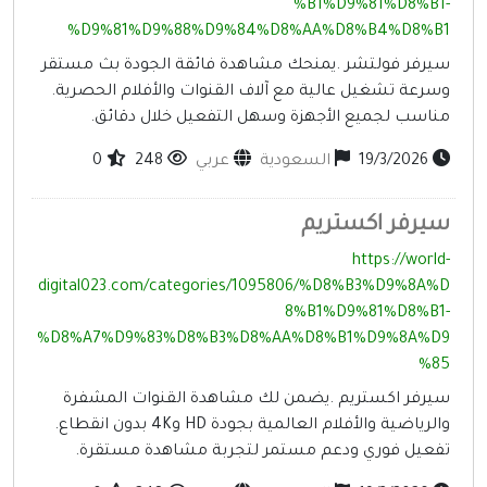
%B1%D9%81%D8%B1
%D9%81%D9%88%D9%84%D8%AA%D8%B4%D8%B
يرفر فولتشر .يمنحك مشاهدة فائقة الجودة بث مستقر
سرعة تشغيل عالية مع آلاف القنوات والأفلام الحصرية.
ناسب لجميع الأجهزة وسهل التفعيل خلال دقائق.
19/3/2026
السعودية
عربي
248
0
يرفر اكستريم
https://world
digital023.com/categories/1095806/%D8%B3%D9%8A%
8%B1%D9%81%D8%B1
%D8%A7%D9%83%D8%B3%D8%AA%D8%B1%D9%8A%D
%8
يرفر اكستريم .يضمن لك مشاهدة القنوات المشفرة
والرياضية والأفلام العالمية بجودة HD و4K بدون انقطاع.
فعيل فوري ودعم مستمر لتجربة مشاهدة مستقرة.