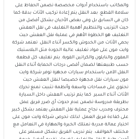
المكاتب باستخدام أدوات مخصصة تضمن الحفاظ على
لامة القطع. بعد النقل يتم إعادة تركيب الأثاث بدقة كما
ان في السابق بل وفي بعض الأحيان بشكل أفضل من
يث الترتيب والتنظيم أهمية التغليف في نقل العفش
لتغليف هو الخطوة الأهم في عملية نقل العفش حيث
حمي الأثاث من الخدوش والكسر أثناء النقل. تعتمد شركة
ايت مون على مواد تغليف عالية الجودة مثل البلاستيك
لمقوى والنايلون والكراتين القوية. يتم تغليف كل قطعة
سب طبيعتها لضمان أقصى درجات الحماية أثناء النقل
لنقل الآمن باستخدام سيارات مجهزة توفر شركة وايت
ون سيارات نقل مجهزة خصيصا لنقل العفش حيث
حتوي على مساحات واسعة وأنظمة تثبيت تمنع تحرك
لأثاث أثناء السير. كما يتم ترتيب العفش داخل السيارة
طريقة مدروسة تضمن عدم حدوث أي ضرر فريق عمل
حترف ومدرب نجاح عملية نقل العفش يعتمد بشكل كبير
لى كفاءة فريق العمل. لذلك تحرص شركة وايت مون على
ختيار عمالة مدربة تمتلك الخبرة والمهارة في التعامل مع
ختلف المواقف. يتم تدريب الفريق بشكل مستمر على