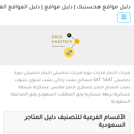
ل مواقع هجستيك | دليل مواقع | دليل المواقع العربية
×
الرئيسية
أضف موقعك
اتصل بنا
تسجيل
دخول
من نحن
ات
اختبار قدرات
دورة قدرات
تحصيلي
اختبار تحصيلي
دورة
سياسة الخصوصية
يلي
SAAT
GAT
مشالح
بشت رجالي
بشت شتوي
بشوت
ت
مشلح
متجر عسكري
متجر ملابس عسكرية
شنطة
شروط الاستخدام
رية
بريهه عسكريه
ونق المظلات السعودي
ونق الصاعقة
عودية
مواقع إسلامية
مواقع إخباريه
لأقسام الفرعية للتصنيف دليل المتاجر
لسعودية
كمبيوتر وبرامج