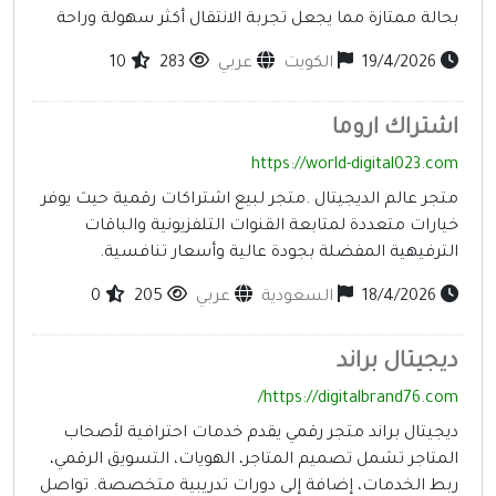
حالة ممتازة مما يجعل تجربة الانتقال أكثر سهولة وراحة
19/4/2026
الكويت
عربي
283
10
شتراك اروما
https://world-digital023.co
تجر عالم الديجيتال .متجر لبيع اشتراكات رقمية حيث يوفر
يارات متعددة لمتابعة القنوات التلفزيونية والباقات
لترفيهية المفضلة بجودة عالية وأسعار تنافسية.
18/4/2026
السعودية
عربي
205
0
يجيتال براند
https://digitalbrand76.com
يجيتال براند متجر رقمي يقدم خدمات احترافية لأصحاب
لمتاجر تشمل تصميم المتاجر، الهويات، التسويق الرقمي،
بط الخدمات، إضافة إلى دورات تدريبية متخصصة. تواصل