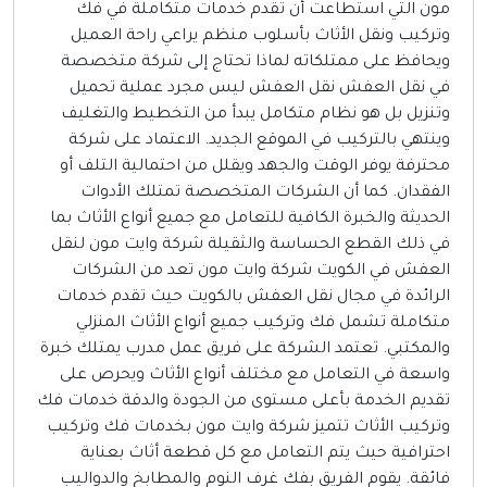
ون التي استطاعت أن تقدم خدمات متكاملة في فك
تركيب ونقل الأثاث بأسلوب منظم يراعي راحة العميل
يحافظ على ممتلكاته لماذا تحتاج إلى شركة متخصصة
ي نقل العفش نقل العفش ليس مجرد عملية تحميل
تنزيل بل هو نظام متكامل يبدأ من التخطيط والتغليف
ينتهي بالتركيب في الموقع الجديد. الاعتماد على شركة
حترفة يوفر الوقت والجهد ويقلل من احتمالية التلف أو
لفقدان. كما أن الشركات المتخصصة تمتلك الأدوات
لحديثة والخبرة الكافية للتعامل مع جميع أنواع الأثاث بما
ي ذلك القطع الحساسة والثقيلة شركة وايت مون لنقل
لعفش في الكويت شركة وايت مون تعد من الشركات
لرائدة في مجال نقل العفش بالكويت حيث تقدم خدمات
تكاملة تشمل فك وتركيب جميع أنواع الأثاث المنزلي
المكتبي. تعتمد الشركة على فريق عمل مدرب يمتلك خبرة
اسعة في التعامل مع مختلف أنواع الأثاث ويحرص على
قديم الخدمة بأعلى مستوى من الجودة والدقة خدمات فك
تركيب الأثاث تتميز شركة وايت مون بخدمات فك وتركيب
حترافية حيث يتم التعامل مع كل قطعة أثاث بعناية
ائقة. يقوم الفريق بفك غرف النوم والمطابخ والدواليب