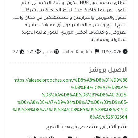
تنطلق منصة تمور HUB لتكون بوابتك الذكية إلى عالم
لتمور العربية الفاخرة, حيث تربط المنصة بين شركات
لتمور والموردين والمزارعين والمستهلكين في مكان واحد،
تتيح البيع والشراء المباشر دون أي عمولات، مقارنة
لعروض، واكتشاف أفضل موردي التمور عالية الجودة
سهولة وشفافية.
11/5/2026
United Kingdom
عربي
271
22
لاصيل بروشز
https://alaseelbrooches.com/%D8%A8%D8%B1%D9%8
%D8%B4%D8%A7%D8%AA
%D8%AA%D8%AE%D8%B1%D8%AC-2025
%D8%A8%D8%A7%D9%84%D8%A7%D8%B3%D9%85
%D9%88%D8%A7%D9%84%D8%B5%D9%88%D8%B1%
8%A9/c52613266
تجر ألكتروني متخصص في هدايا التخرج