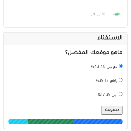
تقني حر
لاستفتاء
اهو موقعك المفضل؟
جوجل 43.48%
ياهو 39.13%
أبل 17.39%