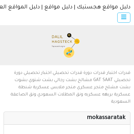
ل مواقع هجستيك | دليل مواقع | دليل المواقع العربية
×
الرئيسية
أضف موقعك
اتصل بنا
تسجيل
دخول
من نحن
ات
اختبار قدرات
دورة قدرات
تحصيلي
اختبار تحصيلي
دورة
سياسة الخصوصية
يلي
SAAT
GAT
مشالح
بشت رجالي
بشت شتوي
بشوت
ت
مشلح
متجر عسكري
متجر ملابس عسكرية
شنطة
شروط الاستخدام
رية
بريهه عسكريه
ونق المظلات السعودي
ونق الصاعقة
عودية
مواقع إسلامية
مواقع إخباريه
mokassarata
كمبيوتر وبرامج