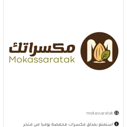
إنترنت وشبكات
الأسرة والترفيه
مواقع طبيه
منتديات
أخرى ومنوعه
mokassaratak
استمتع بمذاق مكسرات محمصة يوميا من متجر