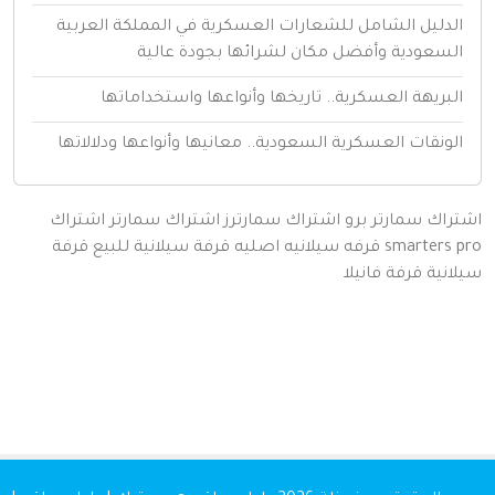
لدليل الشامل للشعارات العسكرية في المملكة العربية
لسعودية وأفضل مكان لشرائها بجودة عالية
لبريهة العسكرية.. تاريخها وأنواعها واستخداماتها
لونقات العسكرية السعودية.. معانيها وأنواعها ودلالاتها
اك سمارتر برو
اشتراك سمارترز
اشتراك سمارتر
اشتراك
smarters
قرفه سيلانيه اصليه
قرفة سيلانية للبيع
قرفة
نية
قرفة
فانيلا