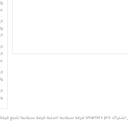
وا
عا
ال
وا
ال
ال
ال
عا
ال
وا
ال
ود
اشتراك smarters pro
قرفه سيلانيه اصليه
قرفة سيلانية للبيع
قرفة 