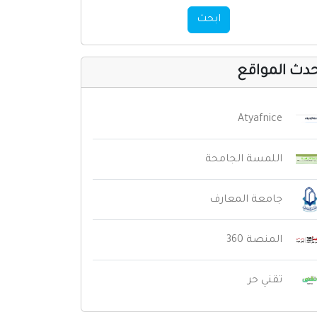
ابحث
دث المواقع
Atyafnice
اللمسة الجامحة
جامعة المعارف
المنصة 360
تقني حر