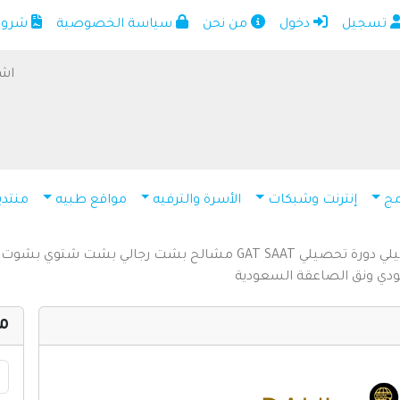
تسجيل
دخول
من نحن
سياسة الخصوصية
شروط 
الرئيسية
أضف موقعك
اشت
اتصل بنا
تسجيل
دخول
مج
إنترنت وشبكات
الأسرة والترفيه
مواقع طبيه
منتدي
من نحن
سياسة الخصوصية
يلي
دورة تحصيلي
SAAT
GAT
مشالح
بشت رجالي
بشت شتوي
بشوت
شروط الاستخدام
ودي
ونق الصاعقة السعودية
مواقع إسلامية
م
مواقع إخباريه
كمبيوتر وبرامج