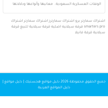
لونقات العسكرية السعودية.. معانيها وأنواعها ودلالاتها
اك سمارتر برو
اشتراك سمارترز
اشتراك سمارتر
اشتراك
smarters
قرفه سيلانيه اصليه
قرفة سيلانية للبيع
قرفة
نية
قرفة
فانيلا
 الحقوق محفوظة 2026
دليل مواقع هجستيك | دليل مواقع |
دليل المواقع العربية