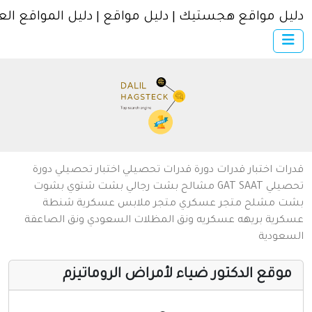
ل مواقع هجستيك | دليل مواقع | دليل المواقع العربية
×
الرئيسية
أضف موقعك
اتصل بنا
تسجيل
دخول
من نحن
ات
اختبار قدرات
دورة قدرات
تحصيلي
اختبار تحصيلي
دورة
سياسة الخصوصية
يلي
SAAT
GAT
مشالح
بشت رجالي
بشت شتوي
بشوت
ت
مشلح
متجر عسكري
متجر ملابس عسكرية
شنطة
شروط الاستخدام
رية
بريهه عسكريه
ونق المظلات السعودي
ونق الصاعقة
عودية
مواقع إسلامية
مواقع إخباريه
وقع الدكتور ضياء لأمراض الروماتيزم
كمبيوتر وبرامج