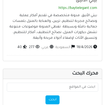
يتي الانيق
إنترنت وشبكات
https://baytielegant.co
الأسرة والترفيه
يتي الأنيق. مدونة متخصصة في تقديم أفكار عملية
مواقع طبيه
نصائح مجربة لتنظيم، تزيين، والعناية بالمنزل بلمسات
مالية دافئة وبسيطة. تغطي المدونة موضوعات متنوعة
منتديات
شمل ديكورات المنزل، نصائح التنظيف، أفكار للتنظيم،
تنسيق الأثاث لإضفاء أجواء مريحة وأنيقة.
أخرى ومنوعه
18/4/2026
السعودية
عربي
277
40
حرك البحث
ابحث