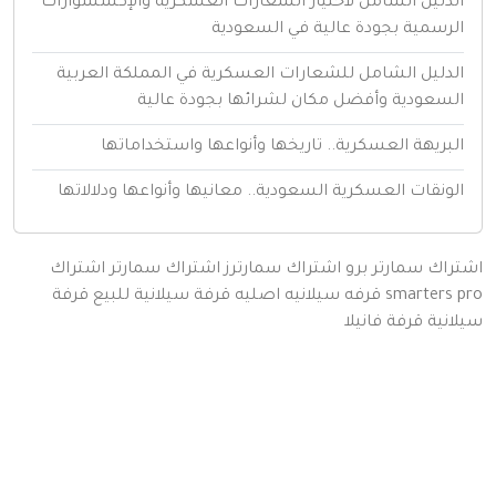
لدليل الشامل لاختيار الشعارات العسكرية والإكسسوارات
لرسمية بجودة عالية في السعودية
لدليل الشامل للشعارات العسكرية في المملكة العربية
لسعودية وأفضل مكان لشرائها بجودة عالية
لبريهة العسكرية.. تاريخها وأنواعها واستخداماتها
لونقات العسكرية السعودية.. معانيها وأنواعها ودلالاتها
اك سمارتر برو
اشتراك سمارترز
اشتراك سمارتر
اشتراك
smarters
قرفه سيلانيه اصليه
قرفة سيلانية للبيع
قرفة
نية
قرفة
فانيلا