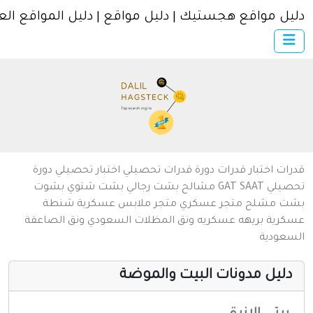
ل مواقع هجستيك | دليل مواقع | دليل المواقع العربية
×
الرئيسية
أضف موقعك
اتصل بنا
تسجيل
دخول
من نحن
ات
اختبار قدرات
دورة قدرات
تحصيلي
اختبار تحصيلي
دورة
سياسة الخصوصية
يلي
SAAT
GAT
مشالح
بشت رجالي
بشت شتوي
بشوت
ت
مشلح
متجر عسكري
متجر ملابس عسكرية
شنطة
شروط الاستخدام
رية
بريهه عسكريه
ونق المظلات السعودي
ونق الصاعقة
عودية
مواقع إسلامية
مواقع إخباريه
ليل مدونات البيت والموضة
كمبيوتر وبرامج