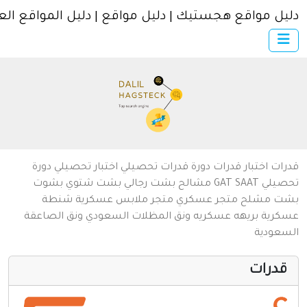
ل مواقع هجستيك | دليل مواقع | دليل المواقع العربية
×
الرئيسية
أضف موقعك
اتصل بنا
تسجيل
دخول
من نحن
ات
اختبار قدرات
دورة قدرات
تحصيلي
اختبار تحصيلي
دورة
سياسة الخصوصية
يلي
SAAT
GAT
مشالح
بشت رجالي
بشت شتوي
بشوت
ت
مشلح
متجر عسكري
متجر ملابس عسكرية
شنطة
شروط الاستخدام
رية
بريهه عسكريه
ونق المظلات السعودي
ونق الصاعقة
عودية
مواقع إسلامية
مواقع إخباريه
درات
كمبيوتر وبرامج