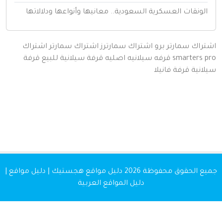
لونقات العسكرية السعودية.. معانيها وأنواعها ودلالاتها
اك سمارتر برو
اشتراك سمارترز
اشتراك سمارتر
اشتراك
smarters
قرفه سيلانيه اصليه
قرفة سيلانية للبيع
قرفة
نية
قرفة
فانيلا
 الحقوق محفوظة 2026
دليل مواقع هجستيك | دليل مواقع |
دليل المواقع العربية