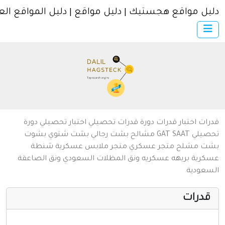
ل مواقع هجستيك | دليل مواقع | دليل المواقع العربية
×
الرئيسية
أضف موقعك
اتصل بنا
تسجيل
دخول
من نحن
ات
اختبار قدرات
دورة قدرات
تحصيلي
اختبار تحصيلي
دورة
سياسة الخصوصية
يلي
SAAT
GAT
مشالح
بشت رجالي
بشت شتوي
بشوت
ت
مشلح
متجر عسكري
متجر ملابس عسكرية
شنطة
شروط الاستخدام
رية
بريهه عسكريه
ونق المظلات السعودي
ونق الصاعقة
عودية
مواقع إسلامية
مواقع إخباريه
درات
كمبيوتر وبرامج