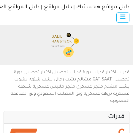
ل مواقع هجستيك | دليل مواقع | دليل المواقع العربية
×
الرئيسية
أضف موقعك
اتصل بنا
تسجيل
دخول
من نحن
ات
اختبار قدرات
دورة قدرات
تحصيلي
اختبار تحصيلي
دورة
سياسة الخصوصية
يلي
SAAT
GAT
مشالح
بشت رجالي
بشت شتوي
بشوت
ت
مشلح
متجر عسكري
متجر ملابس عسكرية
شنطة
شروط الاستخدام
رية
بريهه عسكريه
ونق المظلات السعودي
ونق الصاعقة
عودية
مواقع إسلامية
مواقع إخباريه
درات
كمبيوتر وبرامج