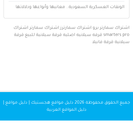
لونقات العسكرية السعودية.. معانيها وأنواعها ودلالاتها
اك سمارتر برو
اشتراك سمارترز
اشتراك سمارتر
اشتراك
smarters
قرفه سيلانيه اصليه
قرفة سيلانية للبيع
قرفة
نية
قرفة
فانيلا
 الحقوق محفوظة 2026
دليل مواقع هجستيك | دليل مواقع |
دليل المواقع العربية