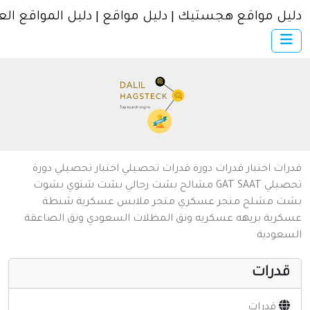
ل مواقع هجستيك | دليل مواقع | دليل المواقع العربية
×
الرئيسية
أضف موقعك
اتصل بنا
تسجيل
دخول
من نحن
ات
اختبار قدرات
دورة قدرات
تحصيلي
اختبار تحصيلي
دورة
سياسة الخصوصية
يلي
SAAT
GAT
مشالح
بشت رجالي
بشت شتوي
بشوت
ت
مشلح
متجر عسكري
متجر ملابس عسكرية
شنطة
شروط الاستخدام
رية
بريهه عسكريه
ونق المظلات السعودي
ونق الصاعقة
عودية
مواقع إسلامية
مواقع إخباريه
درات
كمبيوتر وبرامج
قدرات