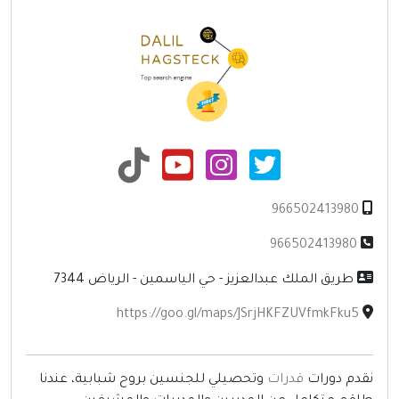
966502413980
966502413980
طريق الملك عبدالعزيز - حي الياسمين - الرياض 7344
https://goo.gl/maps/JSrjHKFZUVfmkFku5
قدم دورات
قدرات
وتحصيلي للجنسين بروح شبابية، عندنا