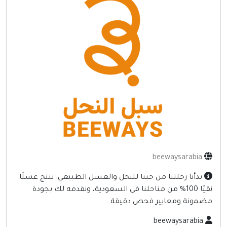
إنترنت وشبكات
الأسرة والترفيه
مواقع طبيه
منتديات
أخرى ومنوعه
beewaysarabia
بدأنا رحلتنا من حبنا للنحل والعسل الطبيعي. ننتج عسلًا
نقيًا 100% من مناحلنا في السعودية، ونقدمه لك بجودة
ضمونة ومعايير فحص دقيقة
beewaysarabia