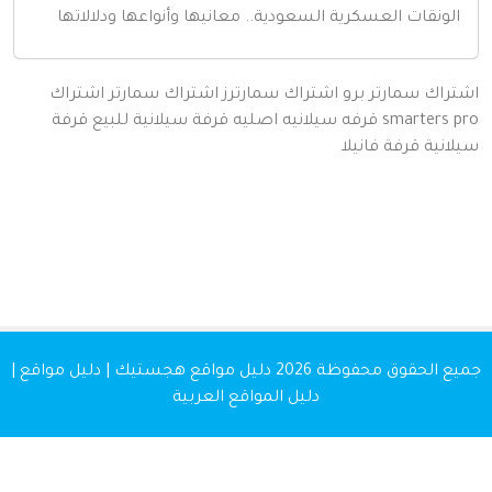
لونقات العسكرية السعودية.. معانيها وأنواعها ودلالاتها
اك سمارتر برو
اشتراك سمارترز
اشتراك سمارتر
اشتراك
smarters
قرفه سيلانيه اصليه
قرفة سيلانية للبيع
قرفة
نية
قرفة
فانيلا
 الحقوق محفوظة 2026
دليل مواقع هجستيك | دليل مواقع |
دليل المواقع العربية