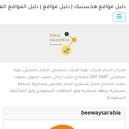
ل مواقع هجستيك | دليل مواقع | دليل المواقع العربية
×
الرئيسية
أضف موقعك
اتصل بنا
تسجيل
دخول
من نحن
ات
اختبار قدرات
دورة قدرات
تحصيلي
اختبار تحصيلي
دورة
سياسة الخصوصية
يلي
SAAT
GAT
مشالح
بشت رجالي
بشت شتوي
بشوت
ت
مشلح
متجر عسكري
متجر ملابس عسكرية
شنطة
شروط الاستخدام
رية
بريهه عسكريه
ونق المظلات السعودي
ونق الصاعقة
عودية
مواقع إسلامية
مواقع إخباريه
beewaysarabi
كمبيوتر وبرامج