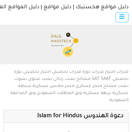
ل مواقع هجستيك | دليل مواقع | دليل المواقع العربية
×
الرئيسية
أضف موقعك
اتصل بنا
تسجيل
دخول
من نحن
ات
اختبار قدرات
دورة قدرات
تحصيلي
اختبار تحصيلي
دورة
سياسة الخصوصية
يلي
SAAT
GAT
مشالح
بشت رجالي
بشت شتوي
بشوت
ت
مشلح
متجر عسكري
متجر ملابس عسكرية
شنطة
شروط الاستخدام
رية
بريهه عسكريه
ونق المظلات السعودي
ونق الصاعقة
عودية
مواقع إسلامية
مواقع إخباريه
وة الهندوس Islam for Hindus
كمبيوتر وبرامج