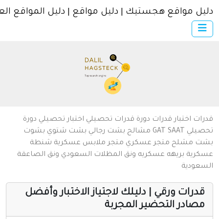
ل مواقع هجستيك | دليل مواقع | دليل المواقع العربية
×
الرئيسية
أضف موقعك
اتصل بنا
تسجيل
دخول
من نحن
ات
اختبار قدرات
دورة قدرات
تحصيلي
اختبار تحصيلي
دورة
سياسة الخصوصية
يلي
SAAT
GAT
مشالح
بشت رجالي
بشت شتوي
بشوت
ت
مشلح
متجر عسكري
متجر ملابس عسكرية
شنطة
شروط الاستخدام
رية
بريهه عسكريه
ونق المظلات السعودي
ونق الصاعقة
عودية
مواقع إسلامية
مواقع إخباريه
درات ورقي | دليلك لاجتياز الاختبار وأفضل
صادر التحضير المجربة
كمبيوتر وبرامج