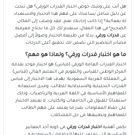
إنترنت وشبكات
ل أنت على وشك خوض اختبار القدرات الورقي؟ هل تبحث
ن دليل شامل يساعدك على فهم هذا الاختبار والاستعداد
الأسرة والترفيه
ه بفعالية؟ إذا كانت إجابتك نعم، فقد وصلت إلى المكان
مواقع طبيه
لصحيح! في هذا المقال، سنقدم لك كل ما تحتاج معرفته
ن
قدرات ورقي
، بدءًا من طبيعة الاختبار وصولاً إلى أفضل
منتديات
صادر التحضير التي تضمن لك تحقيق أعلى الدرجات.
أخرى ومنوعه
ا هو اختبار قدرات ورقي؟ ولماذا هو مهم؟
ختبار القدرات العامة الورقي (قياس) هو اختبار موحد يقدمه
لمركز الوطني للقياس والتقويم في التعليم العالي (قياس)
ي المملكة العربية السعودية. يهدف هذا الاختبار إلى قياس
لقدرات التحليلية والاستدلالية للطالب، ومدى استيعابه
لمفاهيم الأساسية في اللغة العربية والرياضيات، وذلك
ستعدادًا للقبول في الجامعات والكليات. لا يعتمد الاختبار
لى حفظ المعلومات بقدر ما يعتمد على فهم الطالب
لمفاهيم وتطبيقها في حل المشكلات.
كمن أهمية
اختبار قدرات ورقي
في كونه أحد المعايير
لأساسية التي تعتمد عليها الجامعات السعودية في