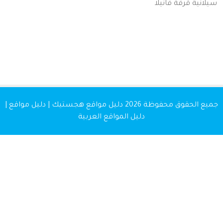
نية
قرفة
فانيلا
 الحقوق محفوظة 2026
دليل مواقع هجستيك | دليل مواقع |
دليل المواقع العربية