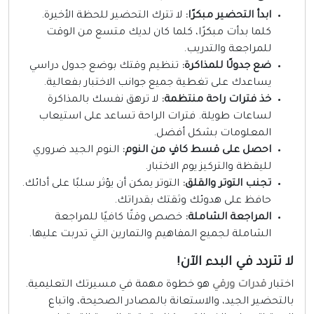
ابدأ التحضير مبكرًا:
لا تترك التحضير للحظة الأخيرة.
كلما بدأت مبكرًا، كلما كان لديك متسع من الوقت
للمراجعة والتدريب.
ضع جدولًا للمذاكرة:
تنظيم وقتك بوضع جدول دراسي
يساعدك على تغطية جميع جوانب الاختبار بفعالية.
خذ فترات راحة منتظمة:
لا ترهق نفسك بالمذاكرة
لساعات طويلة. فترات الراحة تساعد على استيعاب
المعلومات بشكل أفضل.
احصل على قسط كافٍ من النوم:
النوم الجيد ضروري
لليقظة والتركيز يوم الاختبار.
تجنب التوتر والقلق:
التوتر يمكن أن يؤثر سلبًا على أدائك.
حافظ على هدوئك وثقتك بقدراتك.
المراجعة الشاملة:
خصص وقتًا كافيًا للمراجعة
الشاملة لجميع المفاهيم والتمارين التي تدربت عليها.
ا تتردد في البدء الآن!
ختبار
قدرات ورقي
هو خطوة مهمة في مسيرتك التعليمية.
التحضير الجيد، والاستعانة بالمصادر الصحيحة، واتباع