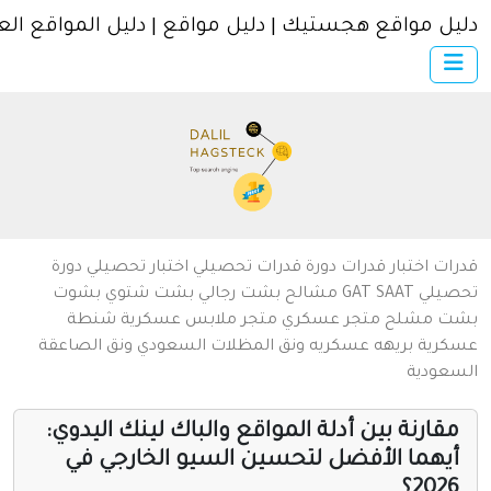
ل مواقع هجستيك | دليل مواقع | دليل المواقع العربية
×
الرئيسية
أضف موقعك
اتصل بنا
تسجيل
دخول
من نحن
ات
اختبار قدرات
دورة قدرات
تحصيلي
اختبار تحصيلي
دورة
سياسة الخصوصية
يلي
SAAT
GAT
مشالح
بشت رجالي
بشت شتوي
بشوت
ت
مشلح
متجر عسكري
متجر ملابس عسكرية
شنطة
شروط الاستخدام
رية
بريهه عسكريه
ونق المظلات السعودي
ونق الصاعقة
عودية
مواقع إسلامية
مواقع إخباريه
قارنة بين أدلة المواقع والباك لينك اليدوي:
يهما الأفضل لتحسين السيو الخارجي في
كمبيوتر وبرامج
202؟