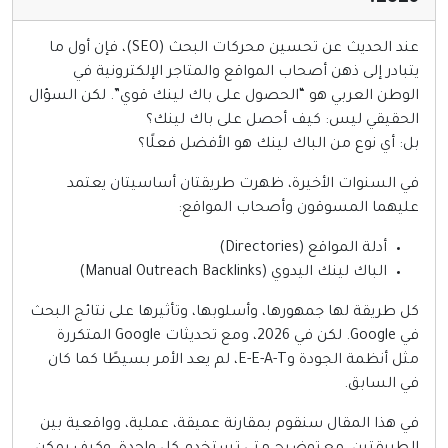
إنترنت وشبكات
عند الحديث عن تحسين محركات البحث (SEO)، فإن أول ما
الأسرة والترفيه
تبادر إلى ذهن أصحاب المواقع والمتاجر الإلكترونية في
مواقع طبيه
لوطن العربي هو “الحصول على باك لينك قوي”. لكن السؤال
لحقيقي ليس: كيف أحصل على باك لينك؟
منتديات
ل: أي نوع من الباك لينك هو الأفضل فعلًا؟
أخرى ومنوعه
ي السنوات الأخيرة، ظهرت طريقتان أساسيتان يعتمد
ليهما المسوقون وأصحاب المواقع:
أدلة المواقع (Directories)
الباك لينك اليدوي (Manual Outreach Backlinks)
ل طريقة لها جمهورها، وأسلوبها، وتأثيرها على نتائج البحث
في Google. لكن في 2026، ومع تحديثات Google المتكررة
مثل أنظمة الجودة وE-E-A-T، لم يعد الأمر بسيطًا كما كان
ي السابق.
ي هذا المقال سنقوم بمقارنة عميقة، عملية، وواقعية بين