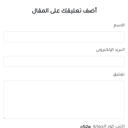
أضف تعليقك على المقال
سم
يد الإلكتروني
يق
 كود الحماية