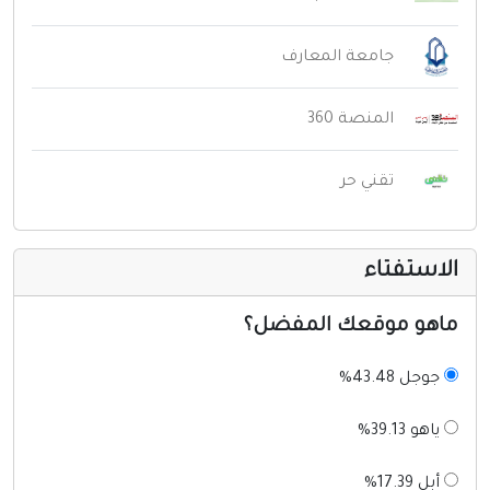
جامعة المعارف
المنصة 360
تقني حر
لاستفتاء
اهو موقعك المفضل؟
جوجل 43.48%
ياهو 39.13%
أبل 17.39%