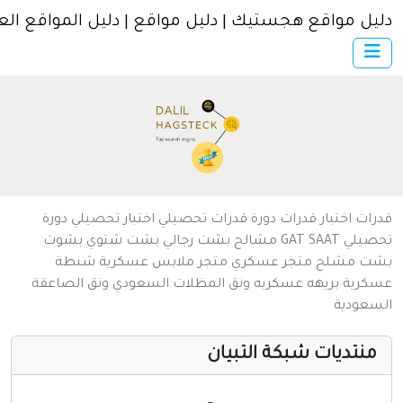
ل مواقع هجستيك | دليل مواقع | دليل المواقع العربية
×
الرئيسية
أضف موقعك
اتصل بنا
تسجيل
دخول
من نحن
ات
اختبار قدرات
دورة قدرات
تحصيلي
اختبار تحصيلي
دورة
سياسة الخصوصية
يلي
SAAT
GAT
مشالح
بشت رجالي
بشت شتوي
بشوت
ت
مشلح
متجر عسكري
متجر ملابس عسكرية
شنطة
شروط الاستخدام
رية
بريهه عسكريه
ونق المظلات السعودي
ونق الصاعقة
عودية
مواقع إسلامية
مواقع إخباريه
نتديات شبكة التبيان
كمبيوتر وبرامج