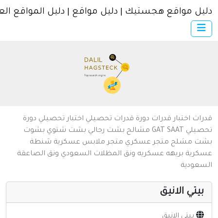
ل مواقع هجستيك | دليل مواقع | دليل المواقع العربية
×
الرئيسية
أضف موقعك
اتصل بنا
تسجيل
دخول
من نحن
ات
اختبار قدرات
دورة قدرات
تحصيلي
اختبار تحصيلي
دورة
سياسة الخصوصية
يلي
SAAT
GAT
مشالح
بشت رجالي
بشت شتوي
بشوت
ت
مشلح
متجر عسكري
متجر ملابس عسكرية
شنطة
شروط الاستخدام
رية
بريهه عسكريه
ونق المظلات السعودي
ونق الصاعقة
عودية
مواقع إسلامية
مواقع إخباريه
يتي الانيق
كمبيوتر وبرامج
بيتي الانيق