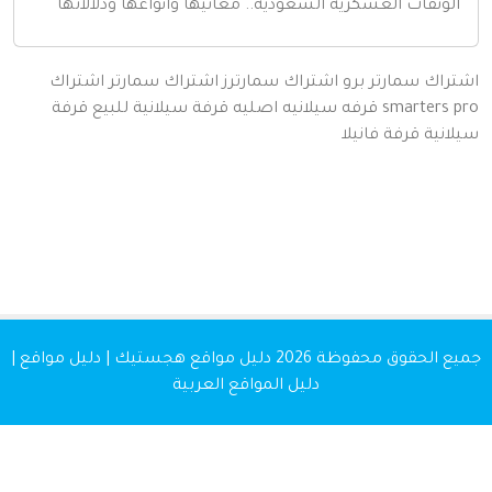
لونقات العسكرية السعودية.. معانيها وأنواعها ودلالاتها
اك سمارتر برو
اشتراك سمارترز
اشتراك سمارتر
اشتراك
smarters
قرفه سيلانيه اصليه
قرفة سيلانية للبيع
قرفة
نية
قرفة
فانيلا
 الحقوق محفوظة 2026
دليل مواقع هجستيك | دليل مواقع |
دليل المواقع العربية