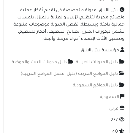
إنترنت وشبكات
بيتي الأنيق. مدونة متخصصة في تقديم أفكار عملية
الأسرة والترفيه
نصائح مجربة لتنظيم، تزيين، والعناية بالمنزل بلمسات
مالية دافئة وبسيطة. تغطي المدونة موضوعات متنوعة
مواقع طبيه
شمل ديكورات المنزل، نصائح التنظيف، أفكار للتنظيم،
منتديات
تنسيق الأثاث لإضفاء أجواء مريحة وأنيقة.
أخرى ومنوعه
مؤسسة بيتي الانيق
دليل المدونات العربية
دليل مدونات البيت والموضة
دليل المواقع العربية (دليل افضل المواقع العربية)
دليل المواقع السعودية
السعودية
عربي
277
40