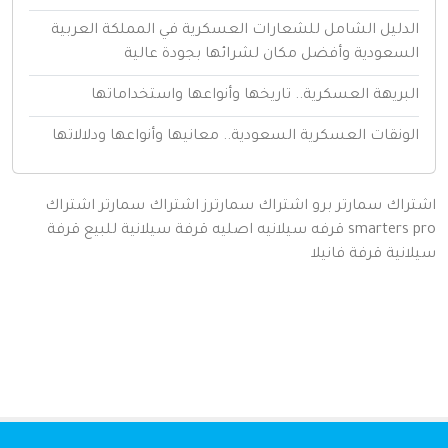
لدليل الشامل للشعارات العسكرية في المملكة العربية
لسعودية وأفضل مكان لشرائها بجودة عالية
لبريهة العسكرية.. تاريخها وأنواعها واستخداماتها
لونقات العسكرية السعودية.. معانيها وأنواعها ودلالاتها
اك سمارتر برو
اشتراك سمارترز
اشتراك سمارتر
اشتراك
smarters
قرفه سيلانيه اصليه
قرفة سيلانية للبيع
قرفة
نية
قرفة
فانيلا