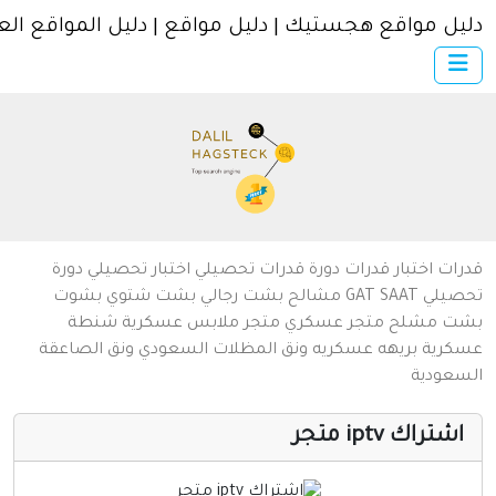
ل مواقع هجستيك | دليل مواقع | دليل المواقع العربية
×
الرئيسية
أضف موقعك
اتصل بنا
تسجيل
دخول
من نحن
ات
اختبار قدرات
دورة قدرات
تحصيلي
اختبار تحصيلي
دورة
سياسة الخصوصية
يلي
SAAT
GAT
مشالح
بشت رجالي
بشت شتوي
بشوت
ت
مشلح
متجر عسكري
متجر ملابس عسكرية
شنطة
شروط الاستخدام
رية
بريهه عسكريه
ونق المظلات السعودي
ونق الصاعقة
عودية
مواقع إسلامية
مواقع إخباريه
تراك iptv متجر
كمبيوتر وبرامج