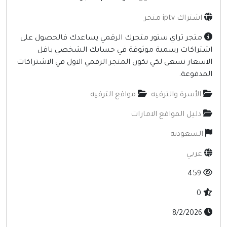
إنترنت وشبكات
اشتراك iptv متجر
الأسرة والترفيه
متجر تراي ستور متجرك الرقمي يساعدك فالحصول على
مواقع طبيه
شتراكات رسمية موثوقة في حسابك الشخصي باقل
لاسعار نسعى لكي نكون المتجر الرقمي الاول في الاشتراكات
منتديات
لمدفوعة.
أخرى ومنوعه
الأسرة والترفيه
مواقع الترفيه
دليل المواقع الامارات
السعودية
عربي
459
0
8/2/2026