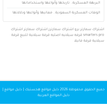
لبريهة العسكرية.. تاريخها وأنواعها واستخداماتها
لونقات العسكرية السعودية.. معانيها وأنواعها ودلالاتها
اك سمارتر برو
اشتراك سمارترز
اشتراك سمارتر
اشتراك
smarters
قرفه سيلانيه اصليه
قرفة سيلانية للبيع
قرفة
نية
قرفة
فانيلا
 الحقوق محفوظة 2026
دليل مواقع هجستيك | دليل مواقع |
دليل المواقع العربية