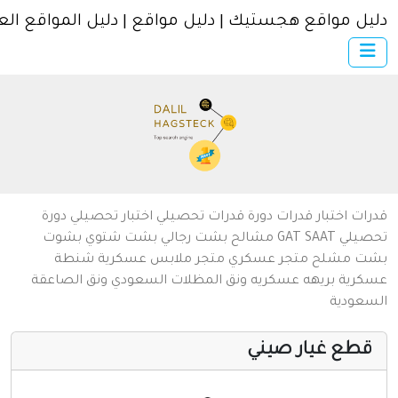
ل مواقع هجستيك | دليل مواقع | دليل المواقع العربية
×
الرئيسية
أضف موقعك
اتصل بنا
تسجيل
دخول
من نحن
ات
اختبار قدرات
دورة قدرات
تحصيلي
اختبار تحصيلي
دورة
سياسة الخصوصية
يلي
SAAT
GAT
مشالح
بشت رجالي
بشت شتوي
بشوت
ت
مشلح
متجر عسكري
متجر ملابس عسكرية
شنطة
شروط الاستخدام
رية
بريهه عسكريه
ونق المظلات السعودي
ونق الصاعقة
عودية
مواقع إسلامية
مواقع إخباريه
طع غيار صيني
كمبيوتر وبرامج