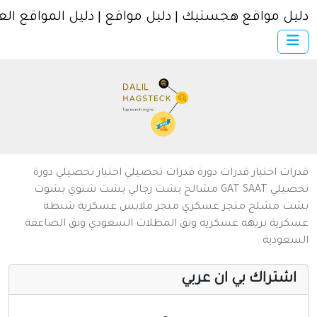
ل مواقع هجستيك | دليل مواقع | دليل المواقع العربية
×
الرئيسية
أضف موقعك
اتصل بنا
تسجيل
دخول
من نحن
ات
اختبار قدرات
دورة قدرات
تحصيلي
اختبار تحصيلي
دورة
سياسة الخصوصية
يلي
SAAT
GAT
مشالح
بشت رجالي
بشت شتوي
بشوت
ت
مشلح
متجر عسكري
متجر ملابس عسكرية
شنطة
شروط الاستخدام
رية
بريهه عسكريه
ونق المظلات السعودي
ونق الصاعقة
عودية
مواقع إسلامية
مواقع إخباريه
شتراك بي ان عربي
كمبيوتر وبرامج