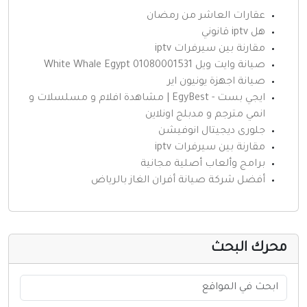
عقارات العاشر من رمضان
هل iptv قانوني
مقارنة بين سيرفرات iptv
صيانة وايت ويل 01080001531 White Whale Egypt
صيانة اجهزة يونيون اير
ايجي بست - EgyBest | مشاهدة افلام و مسلسلات و
انمي مترجم و مدبلج اونلاين
جلورى ديجيتال انوفيشن
مقارنة بين سيرفرات iptv
برامج وألعاب أصلية مجانية
أفضل شركة صيانة أفران الغاز بالرياض
حرك البحث