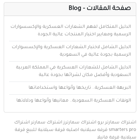
فحة المقالات - Blog
لدليل المتكامل لفهم الشعارات العسكرية والإكسسوارات
لرسمية ومعايير اختيار المنتجات عالية الجودة
لدليل الشامل لاختيار الشعارات العسكرية والإكسسوارات
لرسمية بجودة عالية في السعودية
لدليل الشامل للشعارات العسكرية في المملكة العربية
لسعودية وأفضل مكان لشرائها بجودة عالية
لبريهة العسكرية.. تاريخها وأنواعها واستخداماتها
لونقات العسكرية السعودية.. معانيها وأنواعها ودلالاتها
اك سمارتر برو
اشتراك سمارترز
اشتراك سمارتر
اشتراك
smarters
قرفه سيلانيه اصليه
قرفة سيلانية للبيع
قرفة
نية
قرفة
فانيلا