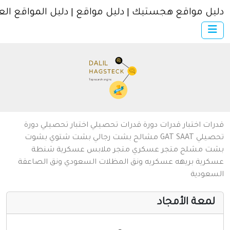
ل مواقع هجستيك | دليل مواقع | دليل المواقع العربية
×
الرئيسية
أضف موقعك
اتصل بنا
تسجيل
دخول
من نحن
ات
اختبار قدرات
دورة قدرات
تحصيلي
اختبار تحصيلي
دورة
سياسة الخصوصية
يلي
SAAT
GAT
مشالح
بشت رجالي
بشت شتوي
بشوت
ت
مشلح
متجر عسكري
متجر ملابس عسكرية
شنطة
شروط الاستخدام
رية
بريهه عسكريه
ونق المظلات السعودي
ونق الصاعقة
عودية
مواقع إسلامية
مواقع إخباريه
معة الأمجاد
كمبيوتر وبرامج