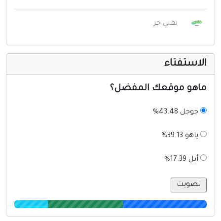
تقني حر
لاستفتاء
اهو موقعك المفضل؟
جوجل 43.48%
ياهو 39.13%
أبل 17.39%